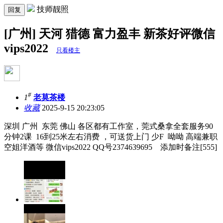
技师靓照
回复
[广州] 天河 猎德 富力盈丰 新茶好评微信
vips2022
只看楼主
#
1
老莫茶楼
收藏
2025-9-15 20:23:05
深圳 广州 东莞 佛山 各区都有工作室，莞式桑拿全套服务90
分钟2课 16到25米左右消费 ，可送货上门 少F 呦呦 高端兼职
空姐洋酒等 微信vips2022 QQ号2374639695 添加时备注[555]